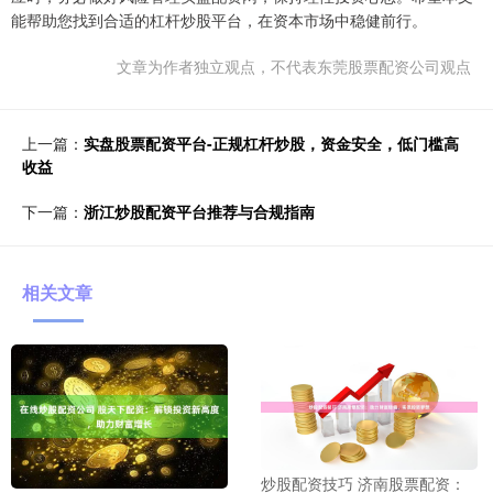
能帮助您找到合适的杠杆炒股平台，在资本市场中稳健前行。
文章为作者独立观点，不代表东莞股票配资公司观点
上一篇：
实盘股票配资平台-正规杠杆炒股，资金安全，低门槛高
收益
下一篇：
浙江炒股配资平台推荐与合规指南
相关文章
炒股配资技巧 济南股票配资：