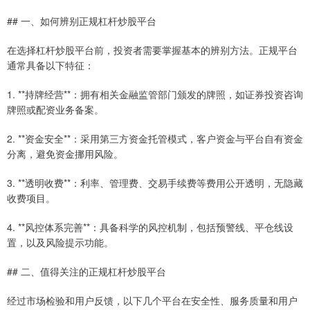
## 一、如何辨别正规杠杆炒股平台
在选择杠杆炒股平台前，投资者需要掌握基本的辨别方法。正规平台
通常具备以下特征：
1. **持牌经营**：拥有相关金融监管部门颁发的牌照，如证券投资咨询
牌照或配资业务备案。
2. **资金安全**：采用第三方资金托管模式，客户资金与平台自有资金
分离，避免资金挪用风险。
3. **透明收费**：利率、管理费、交易手续费等费用公开透明，无隐藏
收费项目。
4. **风控体系完善**：具备科学的风控机制，包括预警线、平仓线设
置，以及风险提示功能。
## 二、值得关注的正规杠杆炒股平台
经过市场检验和用户反馈，以下几个平台在安全性、服务质量和用户