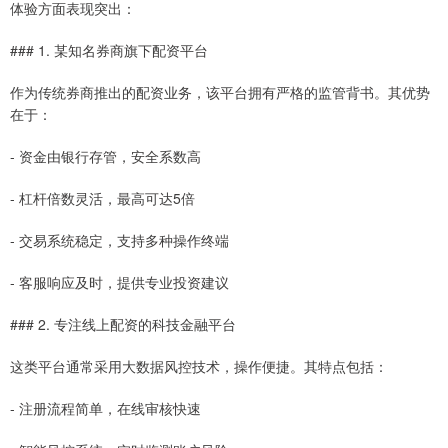
体验方面表现突出：
### 1. 某知名券商旗下配资平台
作为传统券商推出的配资业务，该平台拥有严格的监管背书。其优势
在于：
- 资金由银行存管，安全系数高
- 杠杆倍数灵活，最高可达5倍
- 交易系统稳定，支持多种操作终端
- 客服响应及时，提供专业投资建议
### 2. 专注线上配资的科技金融平台
这类平台通常采用大数据风控技术，操作便捷。其特点包括：
- 注册流程简单，在线审核快速