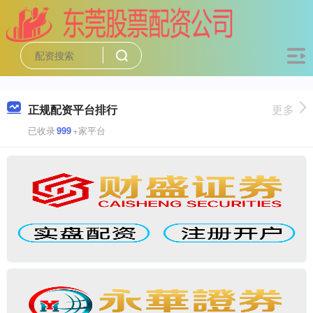
正规配资平台排行
更多
已收录
999
+家平台